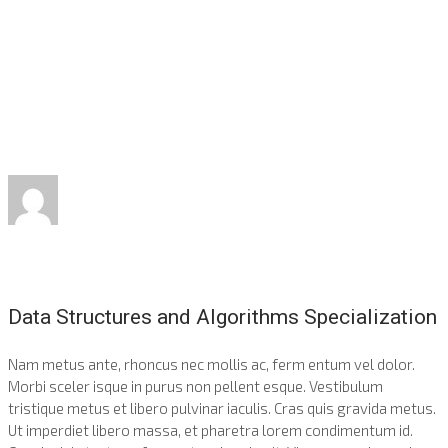
How HTML can boost your
Career
So you’re not a techie, and the idea of HTML scares you. It
shouldn’t. It turns out learning basic code is actually quite easy.
Используя
admin
Опубликовано
27.09.2018
Data Structures and Algorithms Specialization
Nam metus ante, rhoncus nec mollis ac, ferm entum vel dolor.
Morbi sceler isque in purus non pellent esque. Vestibulum
tristique metus et libero pulvinar iaculis. Cras quis gravida metus.
Ut imperdiet libero massa, et pharetra lorem condimentum id.