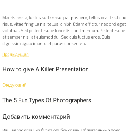
Mauris porta, lectus sed consequat posuere, tellus erat tristique
risus, vitae fringilla nisi tellus id nibh. Etiam efficitur nec orci eget
volutpat. Sed pellentesque lobortis condimentum. Pellentesque
at semper nisi, at euismod dui. Sed quis luctus eros. Duis
dignissim ligula imperdiet purus consectetu
Навигация
Предыдущая
Предыдущая
по
How to give A Killer Presentation
записям
Следующий
Следующий
The 5 Fun Types Of Photographers
Добавить комментарий
Ваш адрес email не будет опубликован.
Обязательные поля