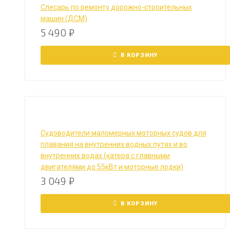
Слесарь по ремонту дорожно-строительных
машин (ДСМ)
5 490
₽
В КОРЗИНУ
Судоводители маломерных моторных судов для
плавания на внутренних водных путях и во
внутренних водах (катера с главными
двигателями до 55кВт и моторные лодки)
3 049
₽
В КОРЗИНУ