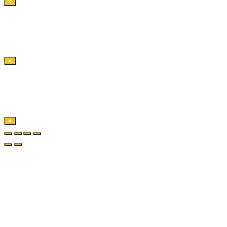
×
×
×